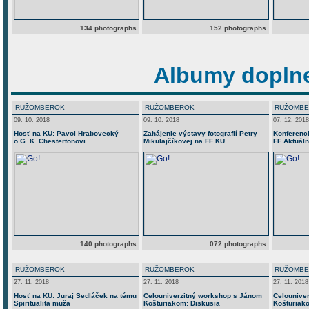
134 photographs
152 photographs
Albumy doplne
RUŽOMBEROK
RUŽOMBEROK
RUŽOMB
09. 10. 2018
09. 10. 2018
07. 12. 2018
Hosť na KU: Pavol Hrabovecký
Zahájenie výstavy fotografií Petry
Konferenc
o G. K. Chestertonovi
Mikulajčíkovej na FF KU
FF Aktuál
140 photographs
072 photographs
RUŽOMBEROK
RUŽOMBEROK
RUŽOMB
27. 11. 2018
27. 11. 2018
27. 11. 2018
Hosť na KU: Juraj Sedláček na tému
Celouniverzitný workshop s Jánom
Celouniver
Spiritualita muža
Košturiakom: Diskusia
Košturiak