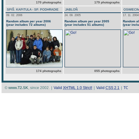
170 photographs
179 photographs
SPIŠ. KAPITULA - SP. PODHRADIE
JABLOŇ
OSWIECIM
09. 02. 2006
24. 09. 2005
17. 11. 2004
Random album per year 2006
Random album per year 2005
Random al
(year includes 72 albums)
(year includes 51 albums)
(year incl
174 photographs
055 photographs
©
www.T2.SK
, since 2002.
|
Valid
XHTML 1.0 Strict!
|
Valid
CSS 2.1
|