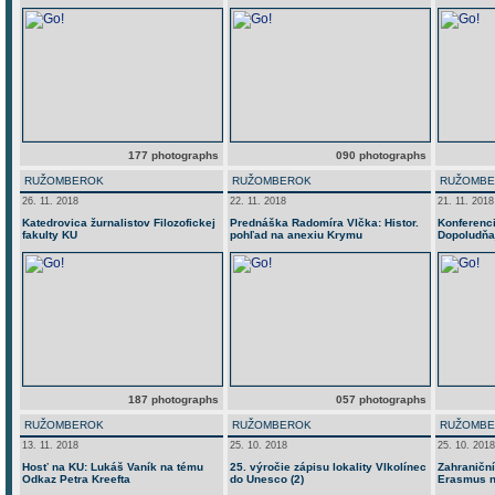
177 photographs
090 photographs
RUŽOMBEROK
RUŽOMBEROK
RUŽOMB
26. 11. 2018
22. 11. 2018
21. 11. 2018
Katedrovica žurnalistov Filozofickej
Prednáška Radomíra Vlčka: Histor.
Konferenci
fakulty KU
pohľad na anexiu Krymu
Dopoludňa
187 photographs
057 photographs
RUŽOMBEROK
RUŽOMBEROK
RUŽOMB
13. 11. 2018
25. 10. 2018
25. 10. 2018
Hosť na KU: Lukáš Vaník na tému
25. výročie zápisu lokality Vlkolínec
Zahraniční
Odkaz Petra Kreefta
do Unesco (2)
Erasmus na