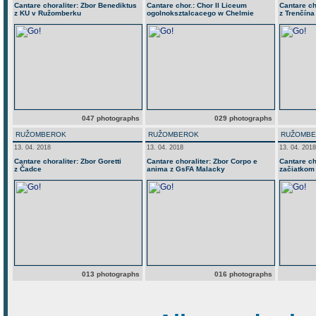
Cantare choraliter: Zbor Benediktus
Cantare chor.: Chor Il Liceum
Cantare ch
z KU v Ružomberku
ogolnoksztalcacego w Chelmie
z Trenčína
047 photographs
029 photographs
RUŽOMBEROK
RUŽOMBEROK
RUŽOMB
13. 04. 2018
13. 04. 2018
13. 04. 2018
Cantare choraliter: Zbor Goretti
Cantare choraliter: Zbor Corpo e
Cantare ch
z Čadce
anima z GsFA Malacky
začiatkom
013 photographs
016 photographs