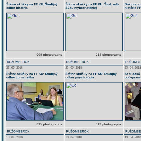
Štátne skúšky na FF KU: Študijný
Štátne skúšky na FF KU: Štud. odb.
Doktorand
odbor história
SJaL (vyhodnotenie)
histórie F
009 photographs
014 photographs
RUŽOMBEROK
RUŽOMBEROK
RUŽOMB
23. 05. 2018
23. 05. 2018
25. 04. 2018
Štátne skúšky na FF KU: Študijný
Štátne skúšky na FF KU: Študijný
Sedliacká 
odbor žurnalistika
odbor psychológia
odčepčeni
015 photographs
013 photographs
RUŽOMBEROK
RUŽOMBEROK
RUŽOMB
13. 04. 2018
13. 04. 2018
13. 04. 2018