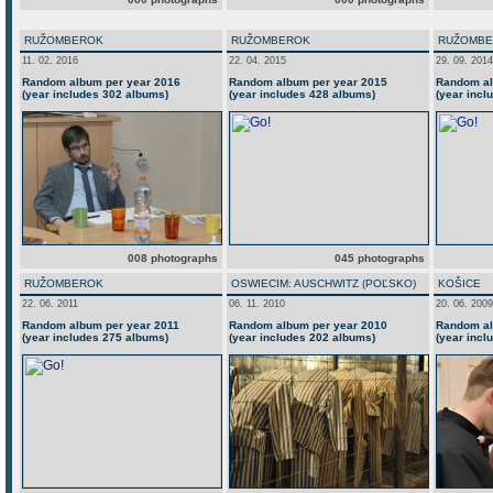
RUŽOMBEROK
RUŽOMBEROK
RUŽOMB
11. 02. 2016
22. 04. 2015
29. 09. 2014
Random album per year 2016
Random album per year 2015
Random al
(year includes 302 albums)
(year includes 428 albums)
(year incl
008 photographs
045 photographs
RUŽOMBEROK
OSWIECIM: AUSCHWITZ (POĽSKO)
KOŠICE
22. 06. 2011
06. 11. 2010
20. 06. 2009
Random album per year 2011
Random album per year 2010
Random al
(year includes 275 albums)
(year includes 202 albums)
(year incl