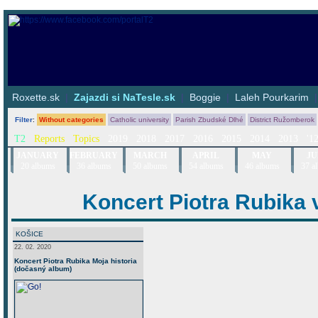
Roxette.sk
|
Zajazdi si NaTesle.sk
|
Boggie
|
Laleh Pourkarim
Filter
:
Without categories
Catholic university
Parish Zbudské Dlhé
District Ružomberok
T2
Reports
Topics
2019
2018
2017
2016
2015
2014
2013
'1
JANUARY
FEBRUARY
MARCH
APRIL
MAY
JU
20 albums
36 albums
50 albums
54 albums
46 albums
37 a
Koncert Piotra Rubika v
KOŠICE
22. 02. 2020
Koncert Piotra Rubika Moja historia
(dočasný album)