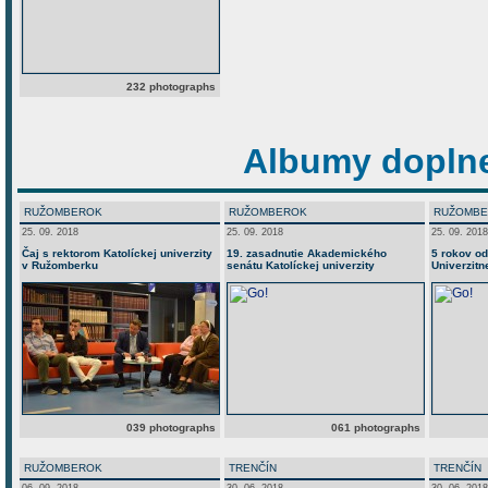
232 photographs
Albumy doplne
RUŽOMBEROK
RUŽOMBEROK
RUŽOMB
25. 09. 2018
25. 09. 2018
25. 09. 2018
Čaj s rektorom Katolíckej univerzity
19. zasadnutie Akademického
5 rokov od
v Ružomberku
senátu Katolíckej univerzity
Univerzitn
039 photographs
061 photographs
RUŽOMBEROK
TRENČÍN
TRENČÍN