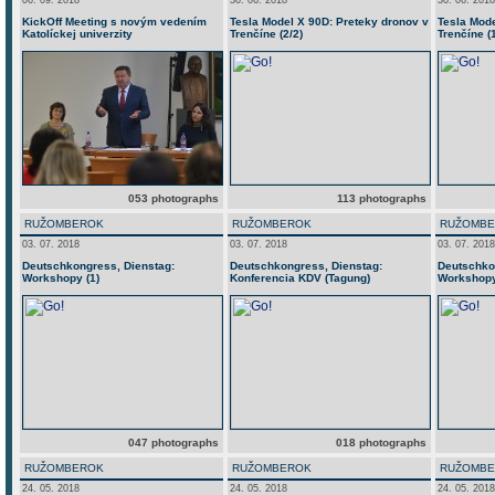
06. 09. 2018
30. 06. 2018
30. 06. 2018
KickOff Meeting s novým vedením
Tesla Model X 90D: Preteky dronov v
Tesla Mode
Katolíckej univerzity
Trenčíne (2/2)
Trenčíne (1
053 photographs
113 photographs
RUŽOMBEROK
RUŽOMBEROK
RUŽOMB
03. 07. 2018
03. 07. 2018
03. 07. 2018
Deutschkongress, Dienstag:
Deutschkongress, Dienstag:
Deutschko
Workshopy (1)
Konferencia KDV (Tagung)
Workshopy
047 photographs
018 photographs
RUŽOMBEROK
RUŽOMBEROK
RUŽOMB
24. 05. 2018
24. 05. 2018
24. 05. 2018