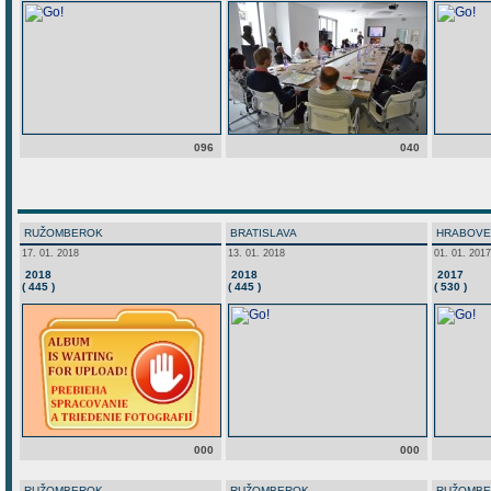
096
040
RUŽOMBEROK
BRATISLAVA
HRABOVE
17. 01. 2018
13. 01. 2018
01. 01. 2017
2018
2018
2017
( 445 )
( 445 )
( 530 )
000
000
RUŽOMBEROK
RUŽOMBEROK
RUŽOMB