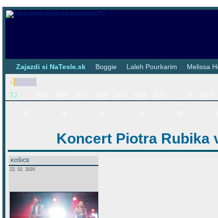
|
Zajazdi si NaTesle.sk
|
Boggie
|
Laleh Pourkarim
|
Melissa H
:
T2
2019
2018
2017
2016
2015
2014
2013
'12
'11
2010
20
36
50
54
46
3
Koncert Piotra Rubika v
KOŠICE
22. 02. 2020