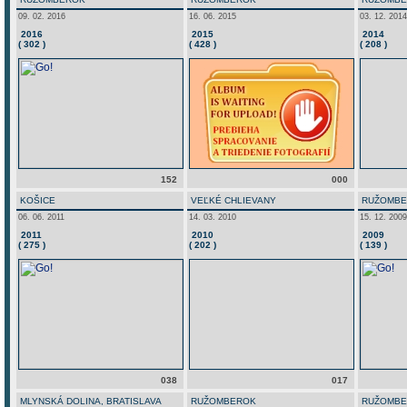
09. 02. 2016
16. 06. 2015
03. 12. 2014
2016
2015
2014
( 302 )
( 428 )
( 208 )
152
000
KOŠICE
VEĽKÉ CHLIEVANY
RUŽOMB
06. 06. 2011
14. 03. 2010
15. 12. 2009
2011
2010
2009
( 275 )
( 202 )
( 139 )
038
017
MLYNSKÁ DOLINA, BRATISLAVA
RUŽOMBEROK
RUŽOMB