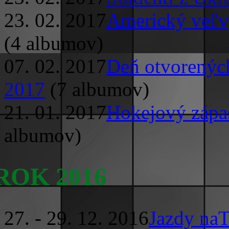
23. 02. 2017
Americký veľv
(4 albumov)
07. 02. 2017
Deň otvorených
2017
(7 albumov)
21. 01. 2017
Hokejový zápas
albumov)
ROK 2016
27. - 29. 12. 2016
Jazdy naT