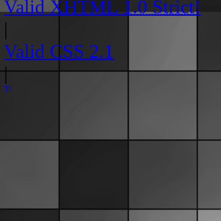
Valid
XHTML 1.0 Strict!
|
Valid
CSS 2.1
|