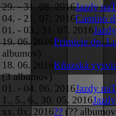
29. - 31. 08. 2016
Jazdy naT
04. - 21. 07. 2016
Camino d
01. - 03., 31. 07. 2016
Jazdy
19. 06. 2016
Primície dp. L
albumov)
18. 06. 2016
Kňazská vysvia
(3 albumov)
01. - 04. 06. 2016
Jazdy naT
1., 5., 6., 30. 05. 2016
Jazdy
xx. 0x. 2016
??
(?? albumov