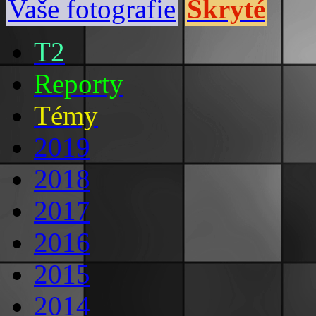
Vaše fotografie
Skryté
T2
Reporty
Témy
2019
2018
2017
2016
2015
2014