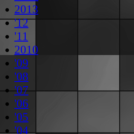
2013
'12
'11
2010
'09
'08
'07
'06
'05
'04