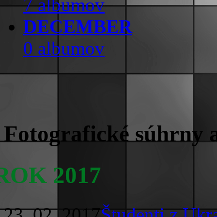
7 albumov
DECEMBER
0 albumov
Fotografické súhrny 
ROK 2017
23. 02. 2017
Študenti z Ukr