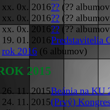
xx. 0x. 2016
??
(?? albumov
xx. 0x. 2016
??
(?? albumov
xx. 0x. 2016
??
(?? albumov
19. 01. 2016
Predstavitelia 
rok 2016
(6 albumov)
ROK 2015
26. 11. 2015
Beánia na KU 
24. 11. 2015
(Prvý) Kongres