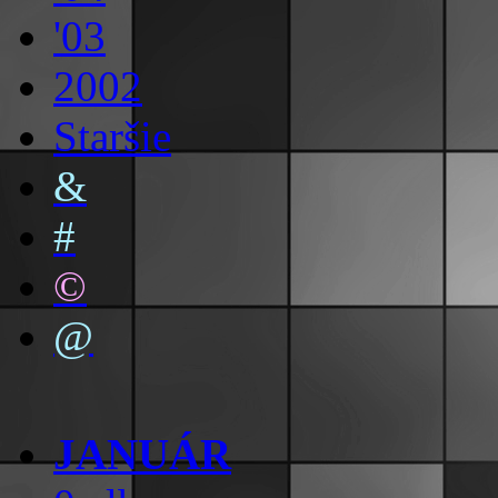
'03
2002
Staršie
&
#
©
@
JANUÁR