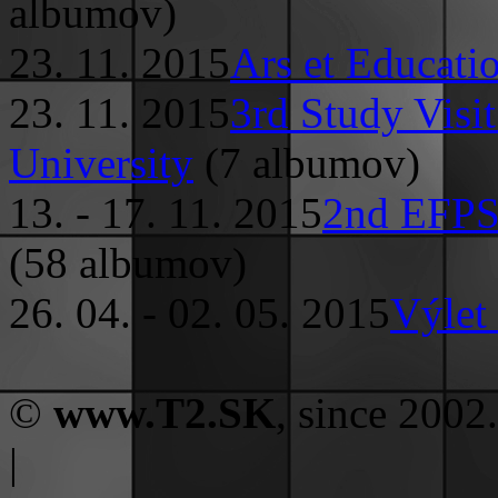
albumov)
23. 11. 2015
Ars et Educatio
23. 11. 2015
3rd Study Visi
University
(7 albumov)
13. - 17. 11. 2015
2nd EFPS
(58 albumov)
26. 04. - 02. 05. 2015
Výlet
©
www.T2.SK
, since 2002.
|