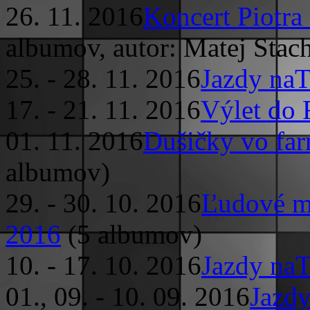
26. 11. 2016
Koncert Piotra
albumov, autor: Matej Stach
25. - 28. 11. 2016
Jazdy naT
17. - 21. 11. 2016
Výlet do
01. 11. 2016
Dušičky vo far
albumov)
29. - 30. 10. 2016
Ľudové mi
2016
(5 albumov)
10. - 17. 10. 2016
Jazdy naT
01., 09. - 10. 09. 2016
Jazdy