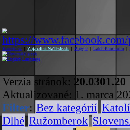
Roxette.sk
|
Zajazdi si NaTesle.sk
|
Boggie
|
Laleh Pourkarim
|
Verzia stránok:
20.0301.20
Aktualizované: 1. marca 2
Filter
:
Bez kategórií
Katolí
Dlhé
Ružomberok
Slovens