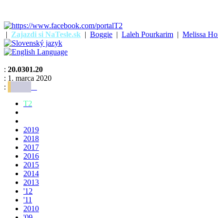
|
Zajazdi si NaTesle.sk
|
Boggie
|
Laleh Pourkarim
|
Melissa Ho
:
20.0301.20
: 1. marca 2020
:
T2
2019
2018
2017
2016
2015
2014
2013
'12
'11
2010
'09