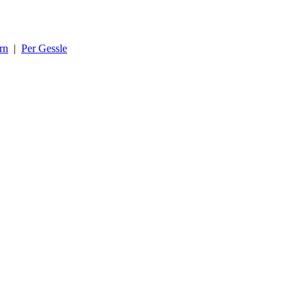
rn
|
Per Gessle