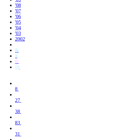
'08
'07
'06
'05
'04
'03
2002
&
#
©
@
8
27
38
83
31