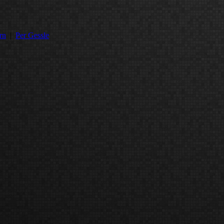
rn
|
Per Gessle