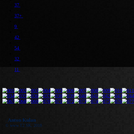
37
37+
9
42
54
32
11
Anton Kulan
:
© www.T2.SK, 2018