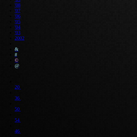
'08
'07
'06
'05
'04
'03
2002
&
#
©
@
20
36
50
54
46