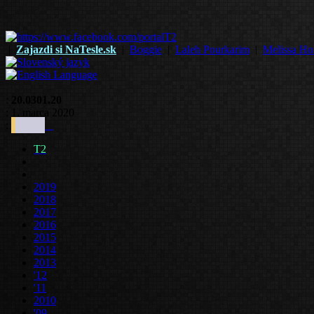
|
Zajazdi si NaTesle.sk
|
Boggie
|
Laleh Pourkarim
|
Melissa Ho
:
20.0301.20
: 1. marca 2020
:
T2
2019
2018
2017
2016
2015
2014
2013
'12
'11
2010
'09