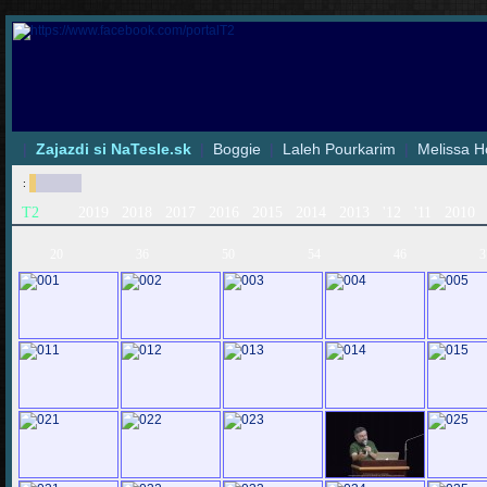
|
Zajazdi si NaTesle.sk
|
Boggie
|
Laleh Pourkarim
|
Melissa H
:
T2
2019
2018
2017
2016
2015
2014
2013
'12
'11
2010
20
36
50
54
46
3