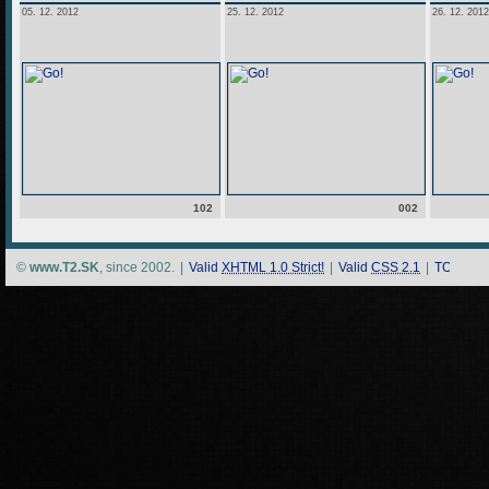
05. 12. 2012
25. 12. 2012
26. 12. 2012
102
002
©
www.T2.SK
, since 2002.
|
Valid
XHTML 1.0 Strict!
|
Valid
CSS 2.1
|