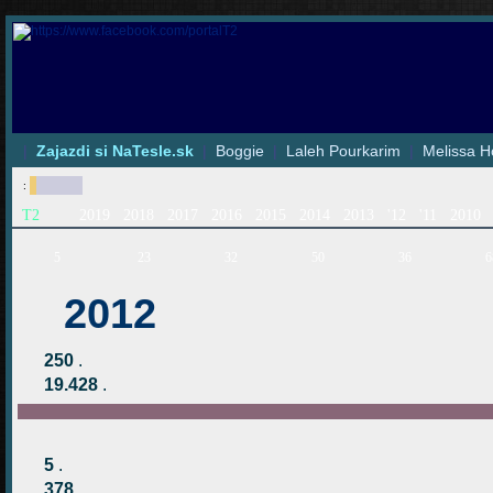
|
Zajazdi si NaTesle.sk
|
Boggie
|
Laleh Pourkarim
|
Melissa H
:
T2
2019
2018
2017
2016
2015
2014
2013
'12
'11
2010
5
23
32
50
36
6
2012
250
.
19.428
.
5
.
378
.