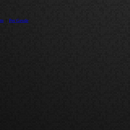
rn
|
Per Gessle