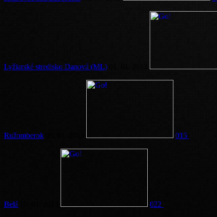
Lyžiarské stredisko Danová (ML)
01. 01. 2013
Ružomberok
09. 01. 2013
015
Belá
10. 01. 2013
022