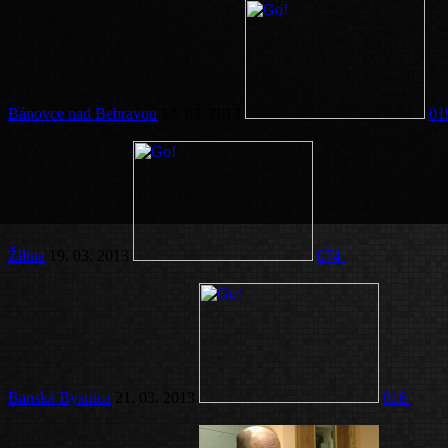
Bánovce nad Bebravou
12. 03. 2013
01
Žilina
19. 03. 2013
074
Banská Bystrica
21. 03. 2013
016