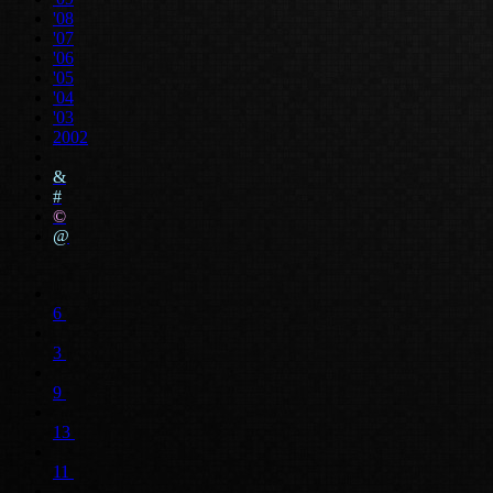
'08
'07
'06
'05
'04
'03
2002
&
#
©
@
6
3
9
13
11