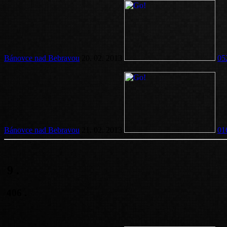
Bánovce nad Bebravou
20. 02. 2013
05
Bánovce nad Bebravou
21. 02. 2013
01
9
.
406
.