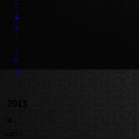
7
4
2
3
1
5
10
2013
74
.
3.207
.