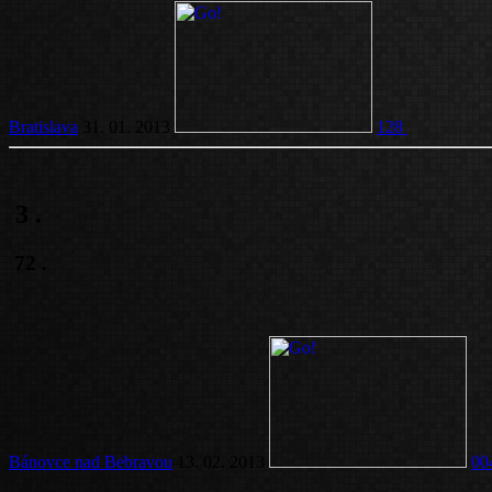
Bratislava
31. 01. 2013
128
3
.
72
.
Bánovce nad Bebravou
13. 02. 2013
00