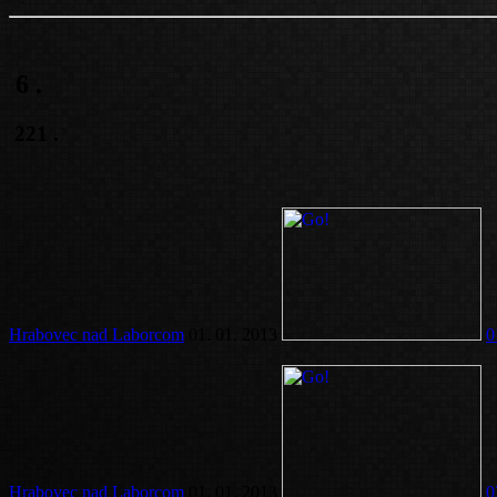
6
.
221
.
Hrabovec nad Laborcom
01. 01. 2013
0
Hrabovec nad Laborcom
01. 01. 2013
0