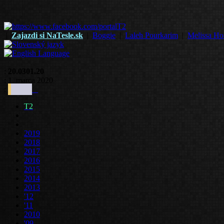
|
Zajazdi si NaTesle.sk
|
Boggie
|
Laleh Pourkarim
|
Melissa Ho
:
20.0301.20
: 1. marca 2020
:
T2
2019
2018
2017
2016
2015
2014
2013
'12
'11
2010
'09