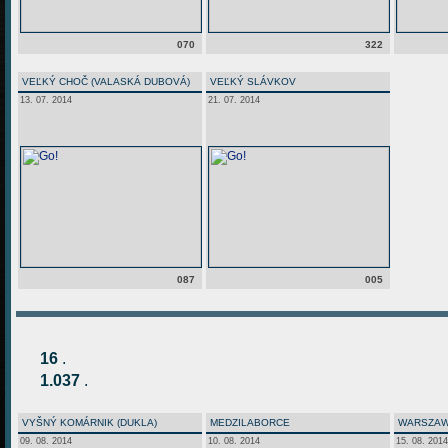
070
322
VEĽKÝ CHOČ (VALASKÁ DUBOVÁ)
VEĽKÝ SLÁVKOV
13. 07. 2014
21. 07. 2014
087
005
16
.
1.037
.
VYŠNÝ KOMÁRNIK (DUKLA)
MEDZILABORCE
WARSZAW
09. 08. 2014
10. 08. 2014
15. 08. 2014