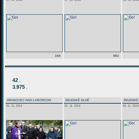
27. 10. 2014
27. 10. 2014
28. 10. 2014
104
063
42
.
3.975
.
HRABOVEC NAD LABORCOM
ZBUDSKÉ DLHÉ
ZBUDSKÉ
01. 11. 2014
01. 11. 2014
02. 11. 2014