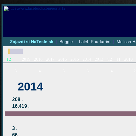
|
Zajazdi si NaTesle.sk
|
Boggie
|
Laleh Pourkarim
|
Melissa H
:
T2
2019
2018
2017
2016
2015
2014
2013
'12
'11
2010
3
4
3
3
4
2
2014
208
.
16.419
.
3
.
66
.