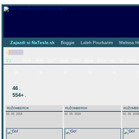
|
Zajazdi si NaTesle.sk
|
Boggie
|
Laleh Pourkarim
|
Melissa H
:
T2
2019
2018
2017
2016
2015
2014
2013
'12
'11
2010
20
36
50
54
46
3
46
.
554+
.
RUŽOMBEROK
RUŽOMBEROK
RUŽOMB
02. 05. 2018
02. 05. 2018
02. 05. 2018