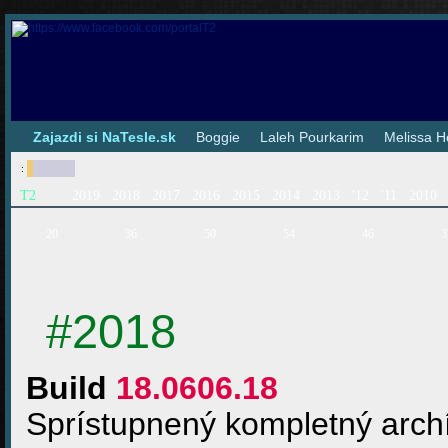
|
Zajazdi si NaTesle.sk
|
Boggie
|
Laleh Pourkarim
|
Melissa H
:
T2
2019
2018
2017
2016
2015
2014
2013
'12
'11
2010
20
36
50
54
46
3
#2018
Build
18.0606.18
Sprístupnený kompletný archí