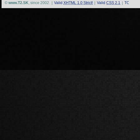
©
www.T2.SK
, since 2002.
|
Valid
XHTML 1.0 Strict!
|
Valid
CSS 2.1
|