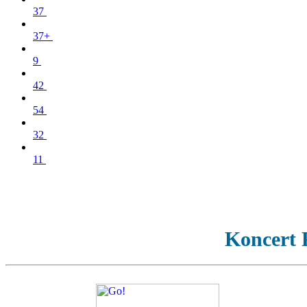
37
37+
9
42
54
32
11
Koncert P