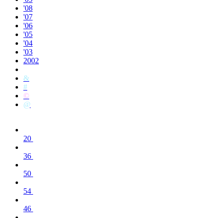
'08
'07
'06
'05
'04
'03
2002
&
#
©
@
20
36
50
54
46