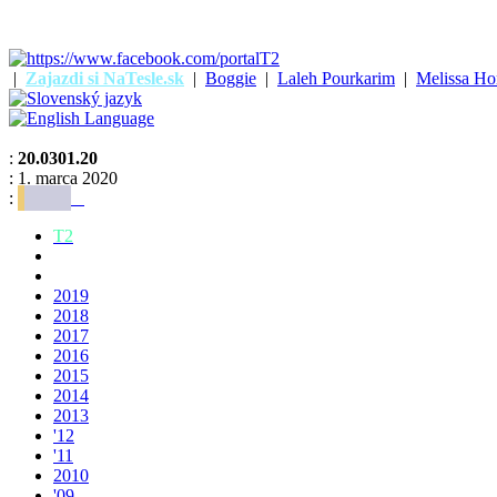
|
Zajazdi si NaTesle.sk
|
Boggie
|
Laleh Pourkarim
|
Melissa Ho
:
20.0301.20
: 1. marca 2020
:
T2
2019
2018
2017
2016
2015
2014
2013
'12
'11
2010
'09