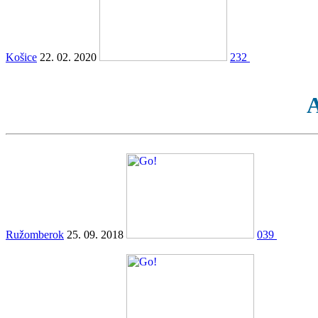
Košice
22. 02. 2020
232
A
Ružomberok
25. 09. 2018
039