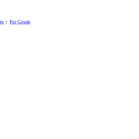
rn
|
Per Gessle