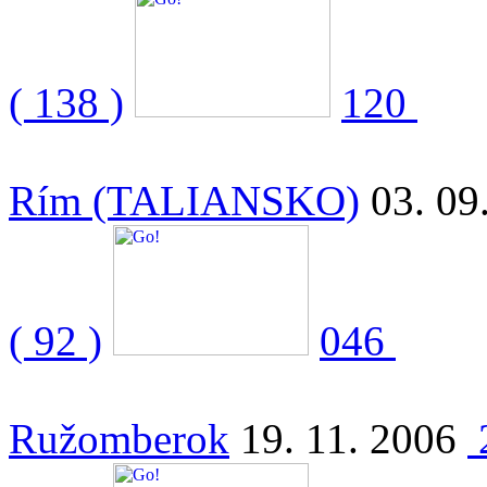
( 138 )
120
Rím (TALIANSKO)
03. 09
( 92 )
046
Ružomberok
19. 11. 2006