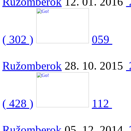
Ružomberok
12. 01. 2016
( 302 )
059
Ružomberok
28. 10. 2015
( 428 )
112
Ružomberok
05. 12. 2014