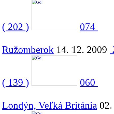
( 202 )
074
Ružomberok
14. 12. 2009
( 139 )
060
Londýn, Veľká Británia
02.