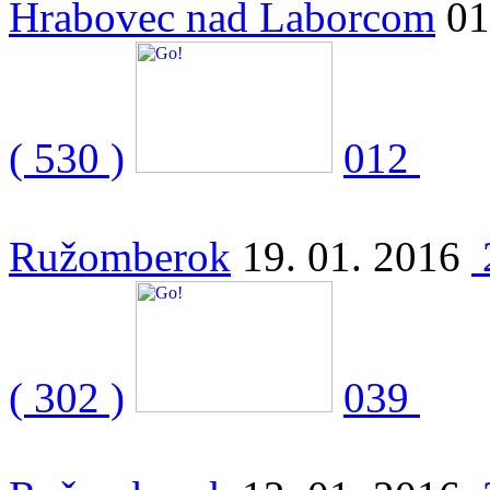
Hrabovec nad Laborcom
01
( 530 )
012
Ružomberok
19. 01. 2016
( 302 )
039