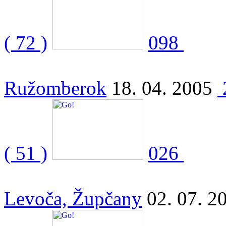
( 72 )
098
Ružomberok
18. 04. 2005
( 51 )
026
Levoča, Župčany
02. 07. 2