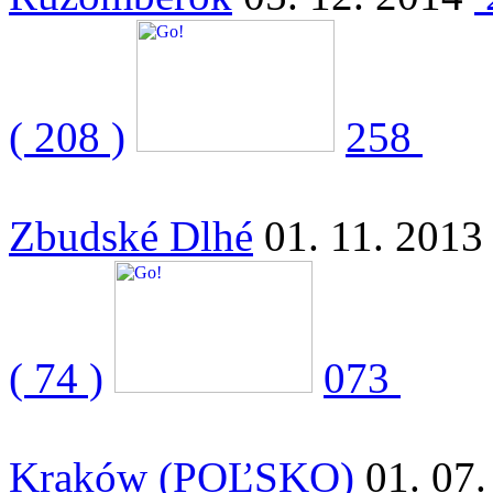
( 208 )
258
Zbudské Dlhé
01. 11. 2013
( 74 )
073
Kraków (POĽSKO)
01. 07