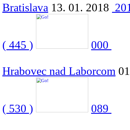
Bratislava
13. 01. 2018
20
( 445 )
000
Hrabovec nad Laborcom
01
( 530 )
089