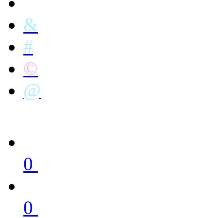
&
#
©
@
0
0