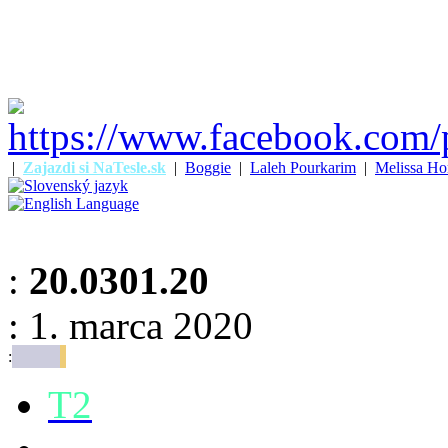
|
Zajazdi si NaTesle.sk
|
Boggie
|
Laleh Pourkarim
|
Melissa Ho
:
20.0301.20
: 1. marca 2020
:
T2