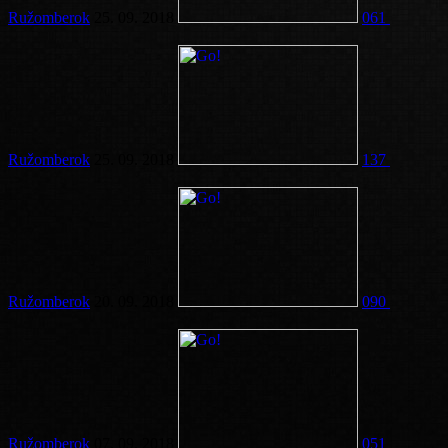
Ružomberok
25. 09. 2018
061
Ružomberok
25. 09. 2018
137
Ružomberok
20. 09. 2018
090
Ružomberok
07. 09. 2018
051