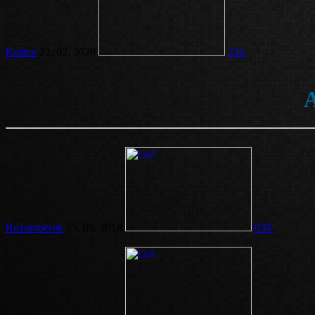
Košice
22. 02. 2020
232
A
Ružomberok
25. 09. 2018
039