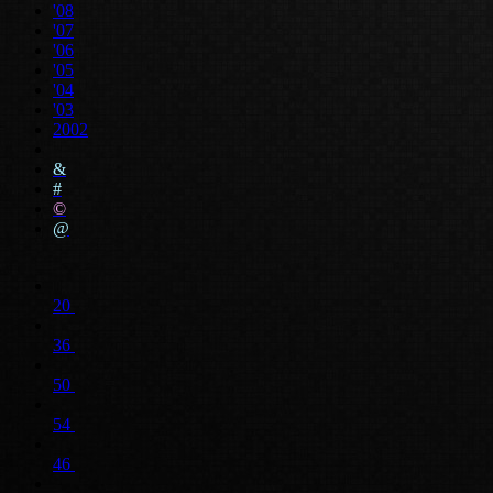
'08
'07
'06
'05
'04
'03
2002
&
#
©
@
20
36
50
54
46