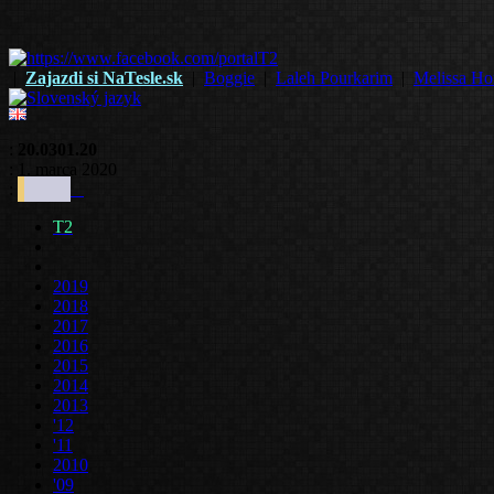
|
Zajazdi si NaTesle.sk
|
Boggie
|
Laleh Pourkarim
|
Melissa Ho
:
20.0301.20
: 1. marca 2020
:
T2
2019
2018
2017
2016
2015
2014
2013
'12
'11
2010
'09