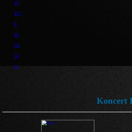
37
37+
9
42
54
32
11
Koncert P