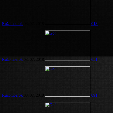
Ružomberok
03. 07. 2018
018
Ružomberok
03. 07. 2018
051
Ružomberok
03. 07. 2018
091