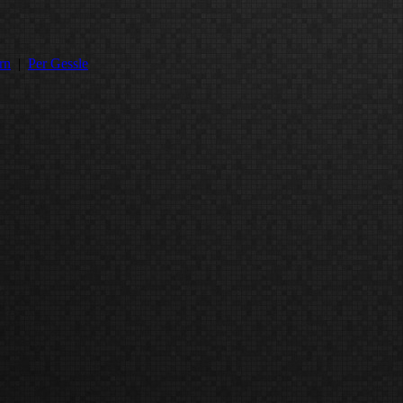
rn
|
Per Gessle