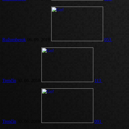
Ružomberok
06. 09. 2018
053
Trenčín
30. 06. 2018
113
Trenčín
30. 06. 2018
091